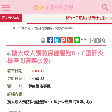
跳
新竹市民可多加使用新竹通App線上繳費
即時消息通知
到
主
:::
首頁
>
業務資訊
>
國民保健服務
>
健康篩檢專區
要
內
字級：
容
區
塊
擴大成人預防保健服務B、C型肝炎
檢查問答集(5版)
發布日期：
112-03-17
更新日期：
114-08-25
類 別：
健康篩檢專區
詳細內容：
擴大成人預防保健服務B、C型肝炎檢查問答集(5版)