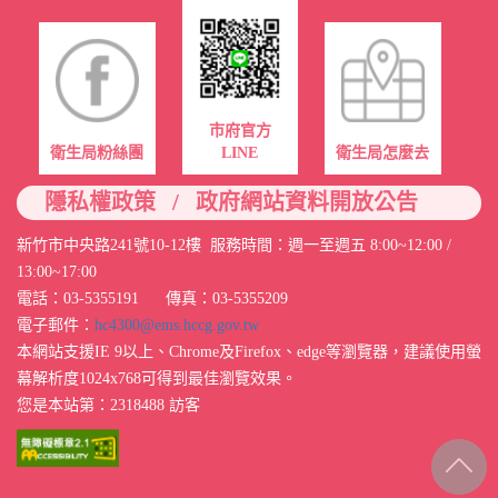
市府官方
衛生局粉絲團
LINE
衛生局怎麼去
/
隱私權政策
政府網站資料開放公告
新竹市中央路241號10-12樓 服務時間：週一至週五 8:00~12:00 /
13:00~17:00
電話：03-5355191 傳真：03-5355209
電子郵件：
hc4300@ems.hccg.gov.tw
本網站支援IE 9以上、Chrome及Firefox、edge等瀏覽器，建議使用螢
幕解析度1024x768可得到最佳瀏覽效果。
您是本站第：2318488 訪客
回最上
方