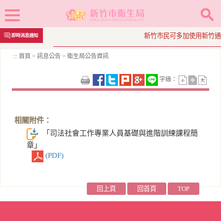
跳
新竹市民可多加使用新竹通App
即時消息通知
到
主
:::
首頁
>
訊息公告
>
衛生局公告資訊
要
內
字級：
容
區
塊
相關附件：
「司法社會工作專業人員基礎與進階訓練課程簡
章」
(PDF)
回上頁
回首頁
TOP