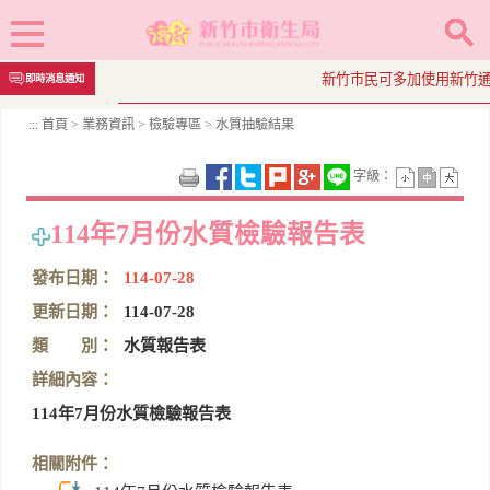
跳
新竹市民可多加使用新竹通App
即時消息通知
到
主
:::
首頁
>
業務資訊
>
檢驗專區
>
水質抽驗結果
要
內
字級：
容
區
塊
114年7月份水質檢驗報告表
發布日期：
114-07-28
更新日期：
114-07-28
類 別：
水質報告表
詳細內容：
114年7月份水質檢驗報告表
相關附件：