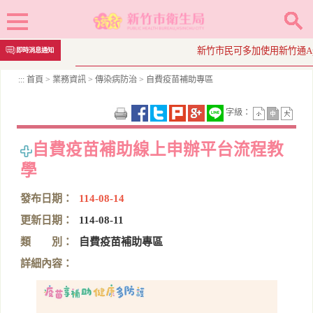
跳
新竹市民可多加使用新竹通App線上
即時消息通知
到
主
:::
首頁
>
業務資訊
>
傳染病防治
>
自費疫苗補助專區
要
內
字級：
容
區
塊
自費疫苗補助線上申辦平台流程教
學
發布日期：
114-08-14
更新日期：
114-08-11
類 別：
自費疫苗補助專區
詳細內容：