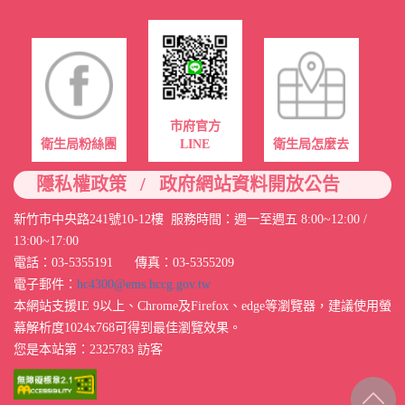
市府官方
衛生局粉絲團
LINE
衛生局怎麼去
/
隱私權政策
政府網站資料開放公告
新竹市中央路241號10-12樓 服務時間：週一至週五 8:00~12:00 /
13:00~17:00
電話：03-5355191 傳真：03-5355209
電子郵件：
hc4300@ems.hccg.gov.tw
本網站支援IE 9以上、Chrome及Firefox、edge等瀏覽器，建議使用螢
幕解析度1024x768可得到最佳瀏覽效果。
您是本站第：2325783 訪客
回最上